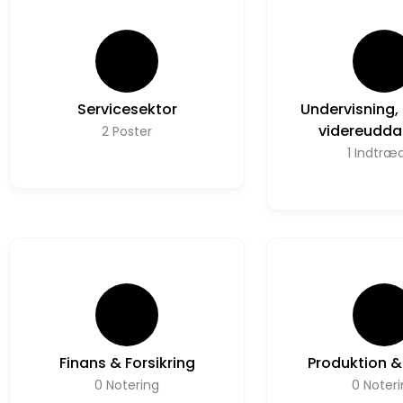
Servicesektor
Undervisning, 
videreudda
2
Poster
1
Indtræ
Finans & Forsikring
Produktion & 
0
Notering
0
Noter