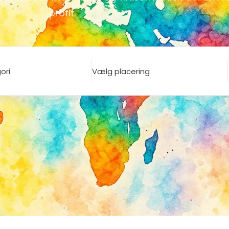
profit.
ori
Vælg placering