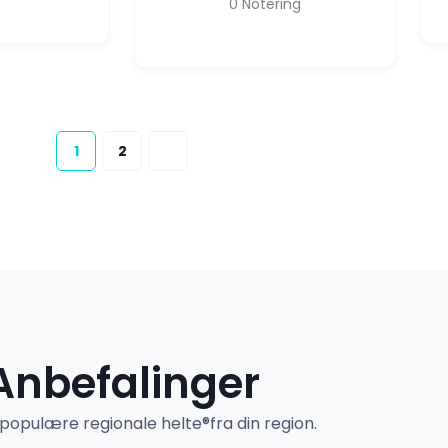
0
Notering
1
2
Anbefalinger
populære regionale helte®fra din region.