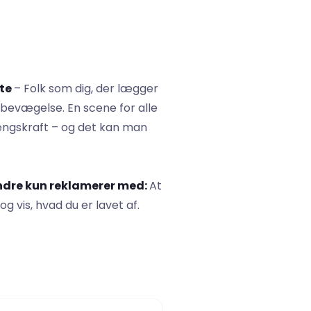
lte
– Folk som dig, der lægger
 bevægelse. En scene for alle
hængskraft – og det kan man
andre kun reklamerer med:
At
g vis, hvad du er lavet af.