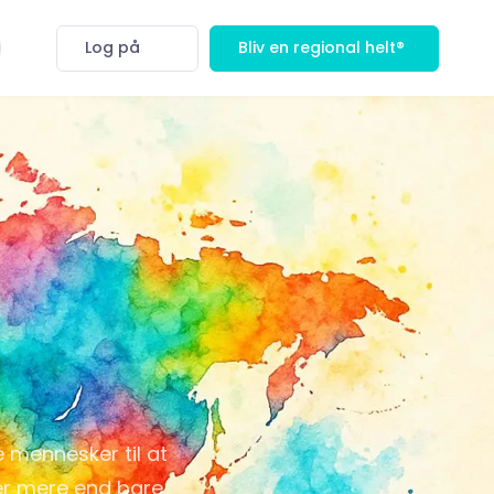
Log på
Bliv en regional helt®
e mennesker til at
er mere end bare