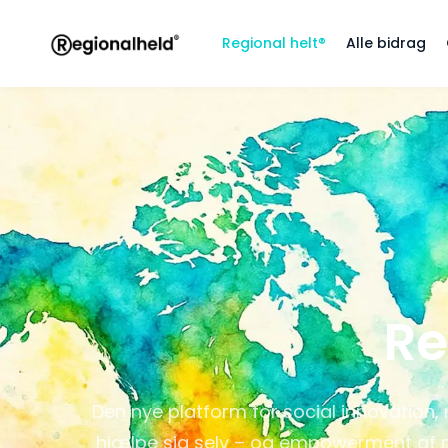
Regional helt®
Alle bidrag
Re
Den nye platform for social innovation, 
hjælpe sig selv – og empowerment af 