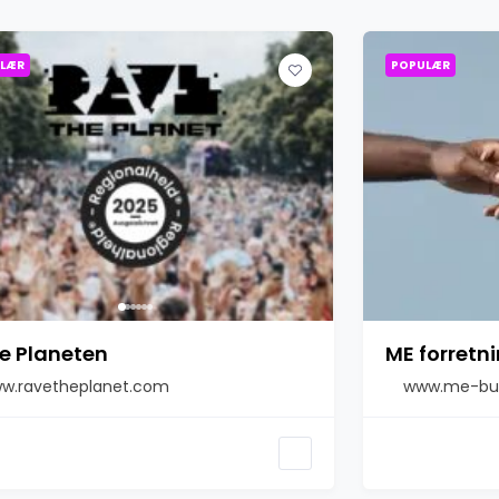
LÆR
POPULÆR
e Planeten
ME forretn
w.ravetheplanet.com
www.me-bus