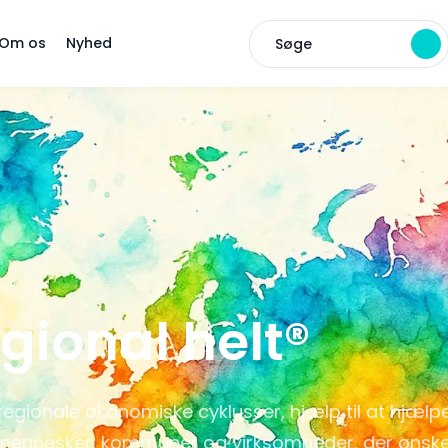
Om os
Nyhed
Søge
gional helt®
regionale økonomiske cyklusser, hjælp til at hjælp
mennesker, kommuner og virksomheder, der ønsk