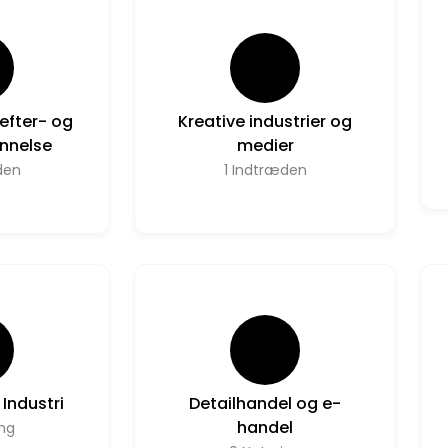
efter- og
Kreative industrier og
nnelse
medier
den
1
Indtræden
Industri
Detailhandel og e-
handel
ing